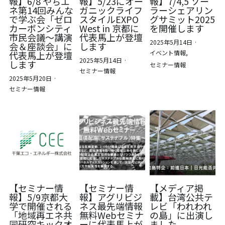
報】6/8 やちエ
報】5/23にオー
報】7/4,5 ソー
ネ第14回みんな
ガニックライフ
ラーシェアリン
で学ぶ会「ゼロ
スタイルEXPO
グサミット2025
カーボンシティ
West in 京都に
を開催します
市民会議～講演
代表馬上が登壇
2025年5月14日
·
会＆座談会」に
します
イベント情報,
代表馬上が登壇
2025年5月14日
·
します
セミナー情報
セミナー情報
2025年5月20日
·
セミナー情報
【セミナー情
【セミナー情
【メディア掲
報】5/9京都大
報】アグリビジ
載】台湾公共テ
学で開催される
ネス最先端情報
レビ「われわれ
「地域再エネ共
無料Webセミナ
の島」に出演し
同研究キックオ
ーに代表馬上が
ました