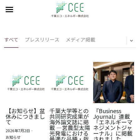
私たちのミッション
事業実績
すべて
プレスリリース
メディア掲載
会社情報
設備見学会予約
代表紹介
会社概要
採用情報
会社沿革
お問い合わせ
アクセスマップ
日本語
【お知らせ】盆
千葉大学等との
『Business
休みにつきまし
共同研究成果が
Journal』連載
て
海外論文誌に掲
「エネルギーマ
日本語
載 ―営農型太陽
ネジメントジャ
2026年7月2日
·
光発電における
ーナル」に掲載
お知らせ
English
最適な品種・栽
されました