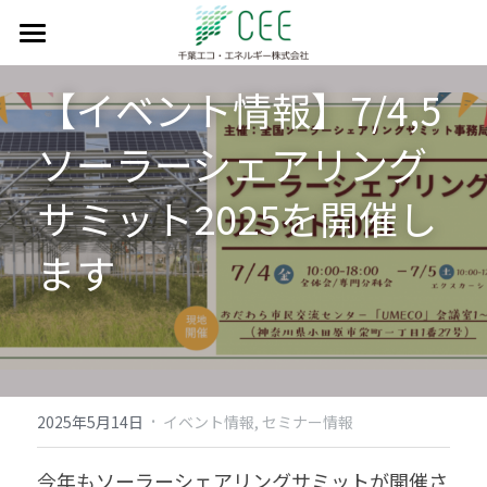
私たちのミッション
【イベント情報】7/4,5 
事業実績
ソーラーシェアリング
会社情報
サミット2025を開催し
設備見学会予約
代表紹介
ます
会社概要
採用情報
会社沿革
お問い合わせ
アクセスマップ
日本語
·
2025年5月14日
イベント情報,
セミナー情報
日本語
今年もソーラーシェアリングサミットが開催さ
English