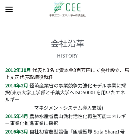
私たちのミッション
事業実績
会社沿革
会社情報
HISTORY
設備見学会予約
代表紹介
2012年10月
代表と3名で資本金3百万円にて会社設立、馬
会社概要
上丈司代表取締役就任
採用情報
2014年2月
経済産業省の事業競争力強化モデル事業に採
会社沿革
お問い合わせ
択(東京大学工学部と千葉大学へISO50001を用いたエネ
ルギー
アクセスマップ
日本語
　　　　　　マネジメントシステム導入支援)
2015年4月
農林水産省農山漁村活性化再生可能エネルギ
日本語
ー事業化推進事業に採択
2016年3月
自社初営農型設備「匝瑳飯塚 Sola Share1号
English