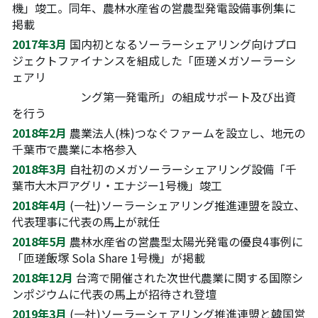
機」竣工。同年、農林水産省の営農型発電設備事例集に
掲載
2017年3月
国内初となるソーラーシェアリング向けプロ
ジェクトファイナンスを組成した「匝瑳メガソーラーシ
ェアリ　
　　　　　　ング第一発電所」の組成サポート及び出資
を行う
2018年2月
農業法人(株)つなぐファームを設立し、地元の
千葉市で農業に本格参入
2018年3月
自社初のメガソーラーシェアリング設備「千
葉市大木戸アグリ・エナジー1号機」竣工
2018年4月
(一社)ソーラーシェアリング推進連盟を設立、
代表理事に代表の馬上が就任
2018年5月
農林水産省の営農型太陽光発電の優良4事例に
「匝瑳飯塚 Sola Share 1号機」が掲載
2018年12月
台湾で開催された次世代農業に関する国際シ
ンポジウムに代表の馬上が招待され登壇
2019年3月
(一社)ソーラーシェアリング推進連盟と韓国営