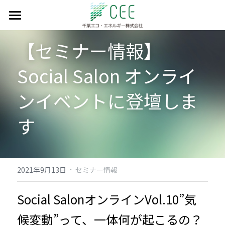
私たちのミッション
【セミナー情報】
事業実績
Social Salon オンライ
会社情報
ンイベントに登壇しま
設備見学会予約
代表紹介
す
会社概要
採用情報
会社沿革
お問い合わせ
·
2021年9月13日
セミナー情報
アクセスマップ
日本語
Social SalonオンラインVol.10”気
日本語
候変動”って、一体何が起こるの？ 
English