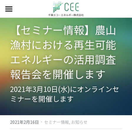
私たちのミッション
【セミナー情報】農山
事業実績
漁村における再生可能
会社情報
エネルギーの活用調査
設備見学会予約
代表紹介
報告会を開催します
会社概要
採用情報
2021年3月10日(水)にオンラインセ
会社沿革
お問い合わせ
ミナーを開催します
アクセスマップ
日本語
日本語
·
2021年2月16日
セミナー情報,
お知らせ
English