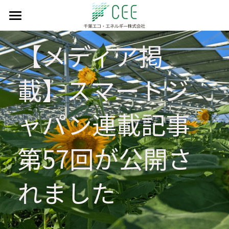
私たちのミッション
【メディア掲
事業実績
載】スマートジ
会社情報
設備見学会予約
代表紹介
ャパン連載記事
会社概要
採用情報
第57回が公開さ
会社沿革
お問い合わせ
アクセスマップ
日本語
れました
日本語
English